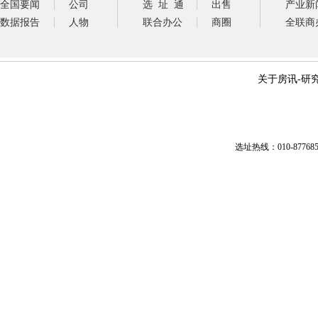
全国要闻
公司
选 址 通
出售
产业新
数据报告
人物
联合办公
商圈
全联商
关于房讯
-
研
选址热线：010-87768