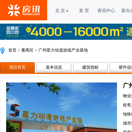
北 京
首 页
资讯中心
新办
▼
首页
>
番禺区
 > 广州星力动漫游戏产业基地
项目首页
基本信息
建筑指标
硬件设
广
物业
租售
地铁
城市