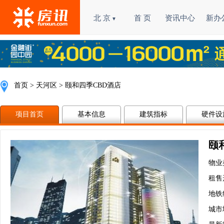
北 京
首 页
资讯中心
新办
▼
首页
>
天河区
 > 颐和四季CBD酒店
项目首页
基本信息
建筑指标
硬件设
颐
物业
租售
地铁
城市