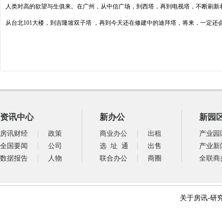
人类对高的欲望与生俱来。在广州，从中信广场，到西塔，再到电视塔，不断刷新
从台北101大楼，到吉隆坡双子塔 ，再到今天还在修建中的迪拜塔，将来，一定还
资讯中心
新办公
新园
房讯财经
政策
商业办公
出租
产业园
全国要闻
公司
选 址 通
出售
产业新
数据报告
人物
联合办公
商圈
全联商
关于房讯
-
研