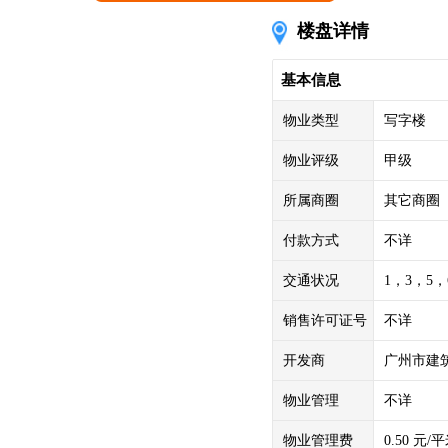
楼盘详情
基本信息
物业类型
写字楼
物业评级
甲级
所属商圈
其它商圈
付款方式
不详
交通状况
1，3，5，
销售许可证号
不详
开发商
广州市建
物业管理
不详
物业管理费
0.50 元/