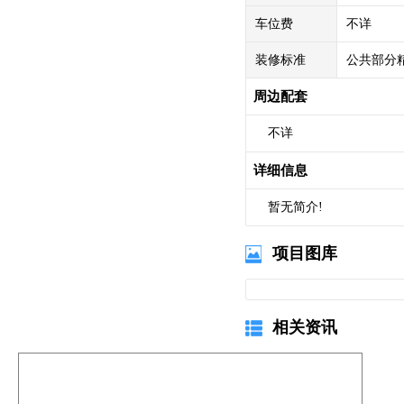
车位费
不详
装修标准
公共部分
周边配套
不详
详细信息
暂无简介!
项目图库
相关资讯