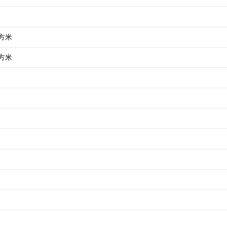
平方米
平方米