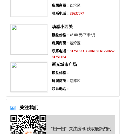
所属商圈：
荔湾区
联系电话：
83637577
动感小西关
楼盘价格：
46.00 元/平米*月
所属商圈：
荔湾区
联系电话：
81251323 33206150 61270652
81251164
新光城市广场
楼盘价格：
所属商圈：
荔湾区
联系电话：
关注我们