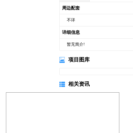
周边配套
不详
详细信息
暂无简介!
项目图库
相关资讯