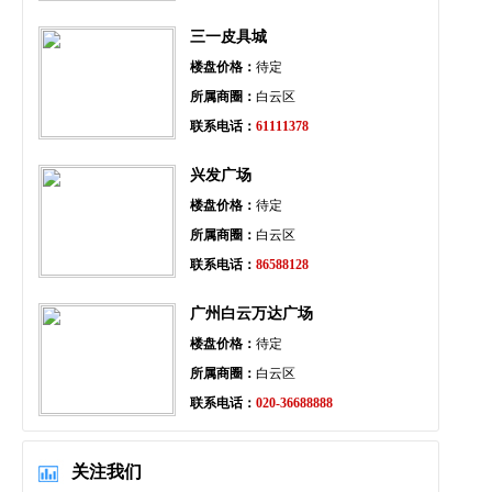
三一皮具城
楼盘价格：
待定
所属商圈：
白云区
联系电话：
61111378
兴发广场
楼盘价格：
待定
所属商圈：
白云区
联系电话：
86588128
广州白云万达广场
楼盘价格：
待定
所属商圈：
白云区
联系电话：
020-36688888
关注我们