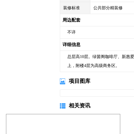
装修标准
公共部分精装修
周边配套
不详
详细信息
总层高10层。绿茵阁咖啡厅、新惠爱
上，附楼4层为高级商务区。
项目图库
相关资讯