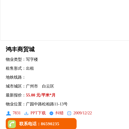
鸿丰商贸城
物业类型：写字楼
租售形式：出租
地铁线路：
城市城区：广州市 白云区
最新报价：
55.00 元/平米*月
物业位置：广园中路松柏路11-13号
7831
PPT下载
纠错
2009/12/22
联系电话：86590235