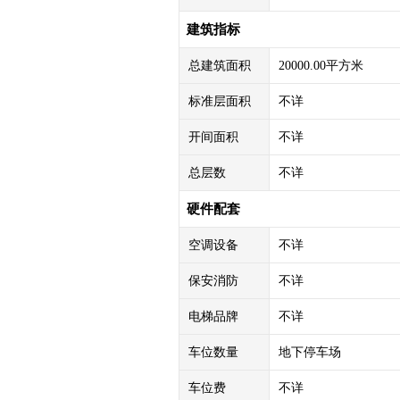
建筑指标
总建筑面积
20000.00平方米
标准层面积
不详
开间面积
不详
总层数
不详
硬件配套
空调设备
不详
保安消防
不详
电梯品牌
不详
车位数量
地下停车场
车位费
不详