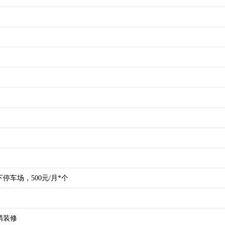
停车场，500元/月*个
精装修