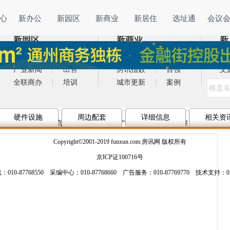
心
新办公
新园区
新商业
新居住
选址通
会议
新园区
新商业
新
产业园区
出租
商业地产
热点
行
产业新闻
出售
房讯指数
百强
文
全联商办
培训
城市更新
案例
家
硬件设施
周边配套
详细信息
相关资
关于房讯
-
研究中心
-
官方微博
-
加盟房讯
-
广告服务
-
欢迎投稿
-
联系合作
-
QQ
Copyright
©
2001-2019 funxun.com 房讯网 版权所有
京ICP证100716号
010-87768550 采编中心：010-87768660 广告服务：010-87769770 技术支持：010