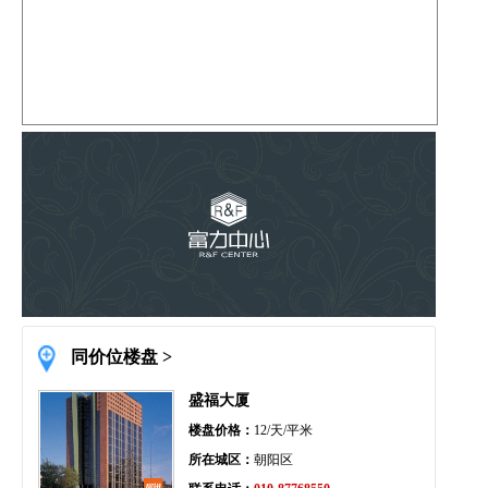
同价位楼盘 >
盛福大厦
楼盘价格：
12/天/平米
所在城区：
朝阳区