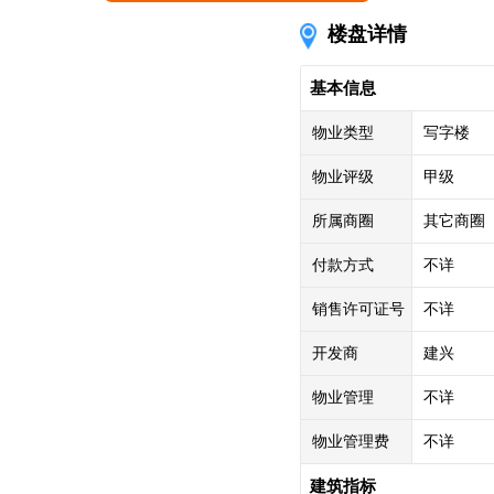
86595016
楼盘详情
基本信息
物业类型
写字楼
物业评级
甲级
所属商圈
其它商圈
付款方式
不详
销售许可证号
不详
开发商
建兴
物业管理
不详
物业管理费
不详
建筑指标