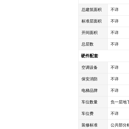
总建筑面积
不详
标准层面积
不详
开间面积
不详
总层数
不详
硬件配套
空调设备
不详
保安消防
不详
电梯品牌
不详
车位数量
负一层地下
车位费
不详
装修标准
公共部分